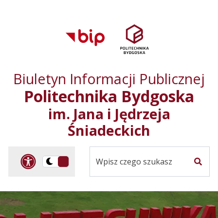
Przejdź do treści
Przejdź do mapy
Przejdź do
głównego menu
serwisu
Biuletyn Informacji Publicznej
Politechnika Bydgoska
im. Jana i Jędrzeja
Śniadeckich
Panel dostosowania ułat
Przelącz
Szuka
na
Wersja
kontrastowa