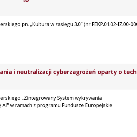
tnerskiego pn. „Kultura w zasięgu 3.0” (nr FEKP.01.02-IZ.0
ia i neutralizacji cyberzagrożeń oparty o tec
rtnerskiego „Zintegrowany System wykrywania
gię AI" w ramach z programu Fundusze Europejskie