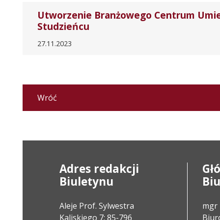
Utworzenie Branżowego Centrum Umieję
Studzieńcu
27.11.2023
Wróć
Adres redakcji
Gł
Biuletynu
Bi
Aleje Prof. Sylwestra
mgr 
Kaliskiego 7; 85-796
Biuro