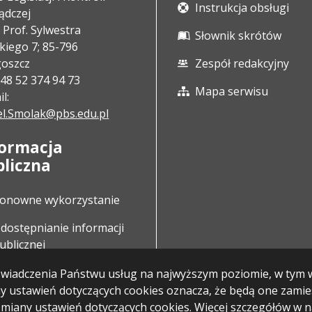
Instrukcja obsługi
ądczej
e Prof. Sylwestra
Słownik skrótów
skiego 7; 85-796
oszcz
Zespół redakcyjny
 +48 52 374 94 73
Mapa serwisu
l:
l.Smolak@pbs.edu.pl
formacja
bliczna
onowne wykorzystanie
dostępnianie informacji
ublicznej
u świadczenia Państwu usług na najwyższym poziomie, w ty
any ustawień dotyczących cookies oznacza, że będą one zam
iany ustawień dotyczących cookies. Więcej szczegółów w 