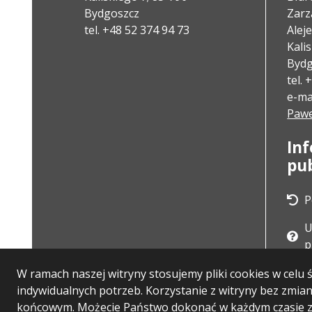
Bydgoszcz
Zarz
tel. +48 52 374 94 73
Alej
Kali
Bydg
tel.
e-mai
Pawe
In
pu
P
U
p
W ramach naszej witryny stosujemy pliki cookies w cel
indywidualnych potrzeb. Korzystanie z witryny bez zmi
końcowym. Możecie Państwo dokonać w każdym czasie zm