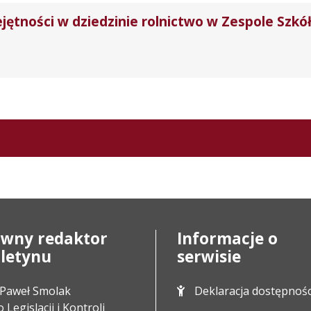
tności w dziedzinie rolnictwo w Zespole Szkół
ówny redaktor
Informacje o
uletynu
serwisie
Paweł Smolak
Deklaracja dostępnośc
 Legislacji i Kontroli