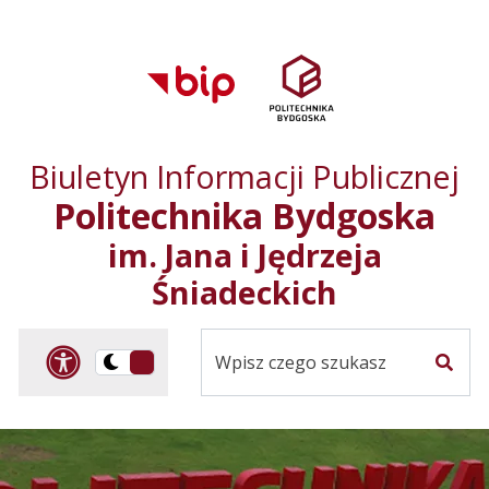
Przejdź do treści
Przejdź do mapy
Przejdź do
głównego menu
serwisu
Biuletyn Informacji Publicznej
Politechnika Bydgoska
im. Jana i Jędrzeja
Śniadeckich
Panel dostosowania ułat
Przelącz
Szuka
na
Wersja
kontrastowa