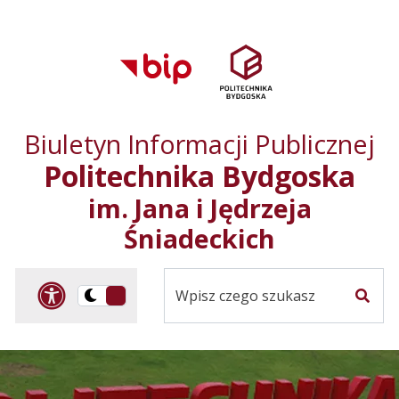
Przejdź do treści
Przejdź do mapy
Przejdź do
głównego menu
serwisu
Biuletyn Informacji Publicznej
Politechnika Bydgoska
im. Jana i Jędrzeja
Śniadeckich
Panel dostosowania ułat
Przelącz
Szuka
na
Wersja
kontrastowa