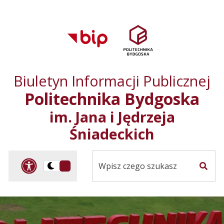
Przejdź do treści
Przejdź do mapy
Przejdź do
głównego menu
serwisu
Biuletyn Informacji Publicznej
Politechnika Bydgoska
im. Jana i Jędrzeja
Śniadeckich
Panel dostosowania ułat
Przelącz
Szuka
na
Wersja
kontrastowa