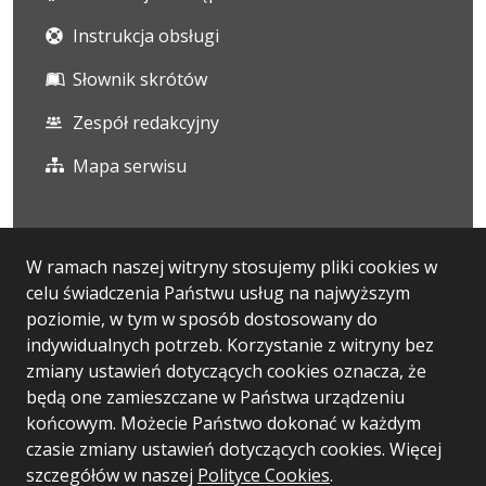
Instrukcja obsługi
Słownik skrótów
Zespół redakcyjny
Mapa serwisu
Statystyka i dane osobowe
W ramach naszej witryny stosujemy pliki cookies w
celu świadczenia Państwu usług na najwyższym
Statystyki oglądalności
poziomie, w tym w sposób dostosowany do
Ostatnio dodane
indywidualnych potrzeb. Korzystanie z witryny bez
zmiany ustawień dotyczących cookies oznacza, że
Polityka prywatności
będą one zamieszczane w Państwa urządzeniu
końcowym. Możecie Państwo dokonać w każdym
czasie zmiany ustawień dotyczących cookies. Więcej
Wersja systemu: 5.7.0
szczegółów w naszej
Polityce Cookies
.