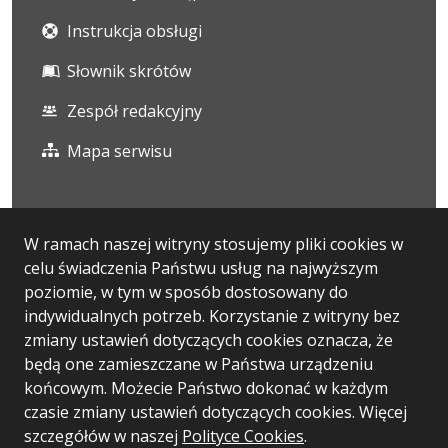
Instrukcja obsługi
Słownik skrótów
Zespół redakcyjny
Mapa serwisu
Statystyka i dane osobowe
W ramach naszej witryny stosujemy pliki cookies w
celu świadczenia Państwu usług na najwyższym
Statystyki oglądalności
poziomie, w tym w sposób dostosowany do
Ostatnio dodane
indywidualnych potrzeb. Korzystanie z witryny bez
zmiany ustawień dotyczących cookies oznacza, że
Polityka prywatności
będą one zamieszczane w Państwa urządzeniu
końcowym. Możecie Państwo dokonać w każdym
czasie zmiany ustawień dotyczących cookies. Więcej
Wersja systemu: 5.7.0
szczegółów w naszej
Polityce Cookies
.