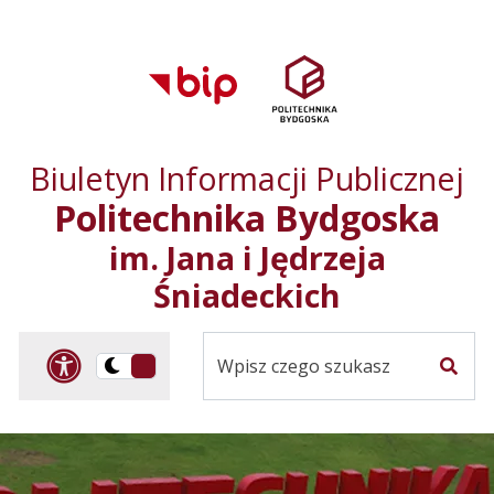
Przejdź do treści
Przejdź do mapy
Przejdź do
głównego menu
serwisu
Biuletyn Informacji Publicznej
Politechnika Bydgoska
im. Jana i Jędrzeja
Śniadeckich
Panel dostosowania ułat
Przelącz
Szuka
na
Wersja
kontrastowa