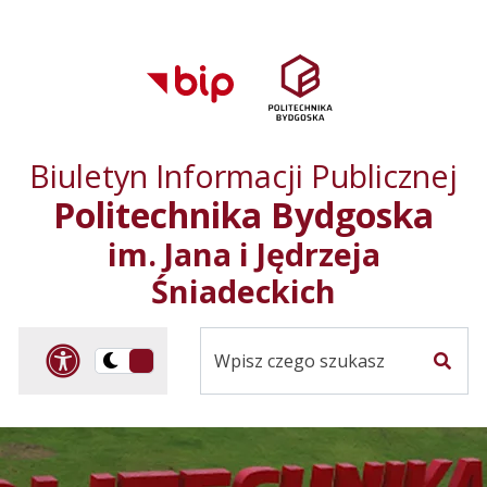
Przejdź do treści
Przejdź do mapy
Przejdź do
głównego menu
serwisu
Biuletyn Informacji Publicznej
Politechnika Bydgoska
im. Jana i Jędrzeja
Śniadeckich
Panel dostosowania ułat
Przelącz
Szuka
na
Wersja
kontrastowa