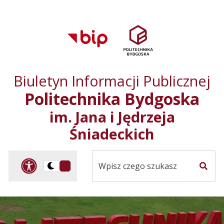
Przejdź do treści
Przejdź do mapy
Przejdź do
głównego menu
serwisu
Biuletyn Informacji Publicznej
Politechnika Bydgoska
im. Jana i Jędrzeja
Śniadeckich
Panel dostosowania ułat
Przelącz
Szuka
na
Wersja
kontrastowa