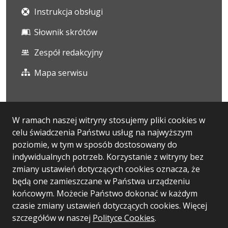
Instrukcja obsługi
Słownik skrótów
Zespół redakcyjny
Mapa serwisu
Statystyka i dane osobowe
W ramach naszej witryny stosujemy pliki cookies w
celu świadczenia Państwu usług na najwyższym
Statystyki oglądalności
poziomie, w tym w sposób dostosowany do
Ostatnio dodane
indywidualnych potrzeb. Korzystanie z witryny bez
zmiany ustawień dotyczących cookies oznacza, że
Polityka prywatności
będą one zamieszczane w Państwa urządzeniu
końcowym. Możecie Państwo dokonać w każdym
czasie zmiany ustawień dotyczących cookies. Więcej
Wersja systemu: 5.7.0
szczegółów w naszej
Polityce Cookies
.