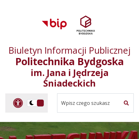
Przejdź do treści
Przejdź do mapy
Przejdź do
głównego menu
serwisu
Biuletyn Informacji Publicznej
Politechnika Bydgoska
im. Jana i Jędrzeja
Śniadeckich
Panel dostosowania ułat
Przelącz
Szuka
na
Wersja
kontrastowa