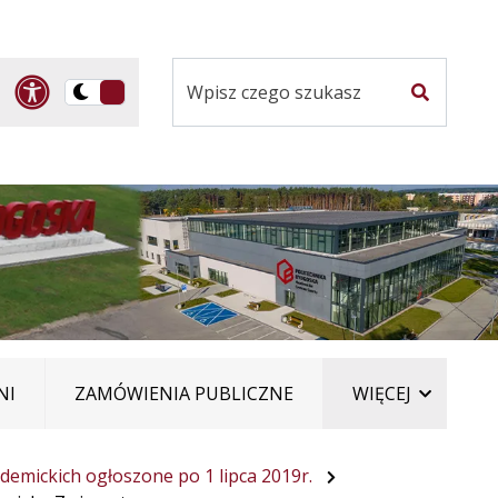
Panel dostosowania ułatwi
Przelącz
Szukaj
na
Wersja
kontrastowa
ELEMEN
NI
ZAMÓWIENIA PUBLICZNE
WIĘCEJ
demickich ogłoszone po 1 lipca 2019r.