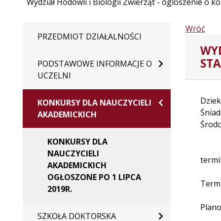
Wydział Hodowli i Biologii Zwierząt - ogloszenie o 
Wróć
PRZEDMIOT DZIAŁALNOŚCI
WYD
STA
PODSTAWOWE INFORMACJE O
UCZELNI
Dziek
KONKURSY DLA NAUCZYCIELI
Śniad
AKADEMICKICH
Środo
KONKURSY DLA
NAUCZYCIELI
termi
AKADEMICKICH
OGŁOSZONE PO 1 LIPCA
Termi
2019R.
Plano
SZKOŁA DOKTORSKA