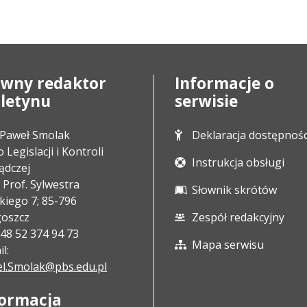
ówny redaktor
Informacje o
uletynu
serwisie
Paweł Smolak
Deklaracja dostępnośc
 Legislacji i Kontroli
Instrukcja obsługi
ądczej
e Prof. Sylwestra
Słownik skrótów
skiego 7; 85-796
oszcz
Zespół redakcyjny
 +48 52 374 94 73
Mapa serwisu
l:
l.Smolak@pbs.edu.pl
formacja