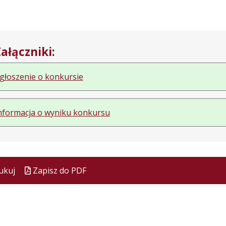
ałączniki:
głoszenie o konkursie
nformacja o wyniku konkursu
ukuj
Zapisz do PDF