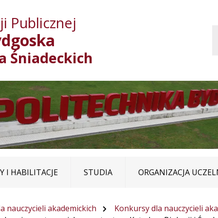
Przejdź do treści
Przejdź do mapy
Przejdź do
i Publicznej
głównego menu
serwisu
ydgoska
ja Śniadeckich
 I HABILITACJE
STUDIA
ORGANIZACJA UCZEL
a nauczycieli akademickich
Konkursy dla nauczycieli aka