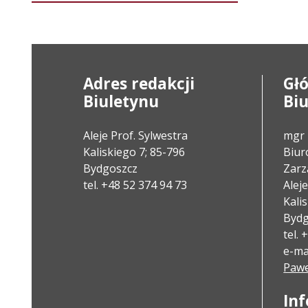
Adres redakcji
Gł
Biuletynu
Bi
Aleje Prof. Sylwestra
mgr 
Kaliskiego 7; 85-796
Biuro
Bydgoszcz
Zarz
tel. +48 52 374 94 73
Alej
Kali
Bydg
tel.
e-mai
Pawe
In