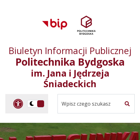
Przejdź do treści
Przejdź do mapy
Przejdź do
głównego menu
serwisu
Biuletyn Informacji Publicznej
Politechnika Bydgoska
im. Jana i Jędrzeja
Śniadeckich
Panel dostosowania ułat
Przelącz
Szuka
na
Wersja
kontrastowa