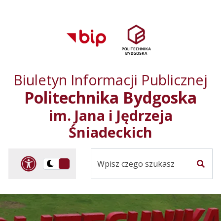
Przejdź do treści
Przejdź do mapy
Przejdź do
głównego menu
serwisu
Biuletyn Informacji Publicznej
Politechnika Bydgoska
im. Jana i Jędrzeja
Śniadeckich
Panel dostosowania ułat
Przelącz
Szuka
na
Wersja
kontrastowa