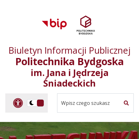
Przejdź do treści
Przejdź do mapy
Przejdź do
głównego menu
serwisu
Biuletyn Informacji Publicznej
Politechnika Bydgoska
im. Jana i Jędrzeja
Śniadeckich
Panel dostosowania ułat
Przelącz
Szuka
na
Wersja
kontrastowa