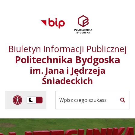
Przejdź do treści
Przejdź do mapy
Przejdź do
głównego menu
serwisu
Biuletyn Informacji Publicznej
Politechnika Bydgoska
im. Jana i Jędrzeja
Śniadeckich
Panel dostosowania ułat
Przelącz
Szuka
na
Wersja
kontrastowa