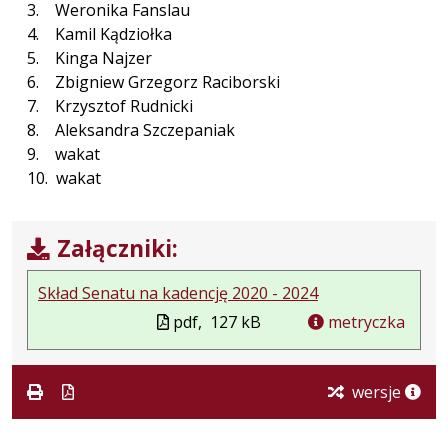
3. Weronika Fanslau
4. Kamil Kądziołka
5. Kinga Najzer
6. Zbigniew Grzegorz Raciborski
7. Krzysztof Rudnicki
8. Aleksandra Szczepaniak
9. wakat
10. wakat
Załączniki:
Skład Senatu na kadencję 2020 - 2024
pdf,
127 kB
metryczka
wersje