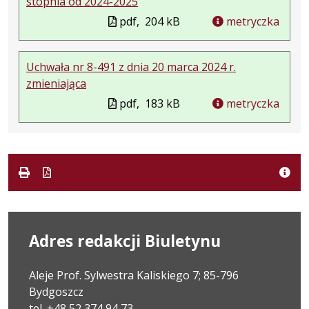
stopnia od 2024-2025
pdf,
204 kB
metryczka
Uchwała nr 8-491 z dnia 20 marca 2024 r.
zmieniająca
pdf,
183 kB
metryczka
Adres redakcji Biuletynu
Aleje Prof. Sylwestra Kaliskiego 7; 85-796
Bydgoszcz
tel. +48 52 374 94 73