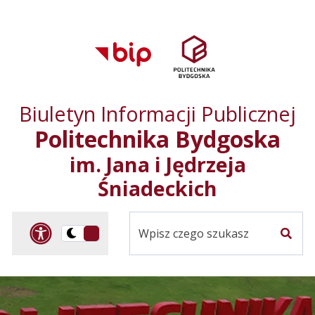
Przejdź do treści
Przejdź do mapy
Przejdź do
głównego menu
serwisu
Biuletyn Informacji Publicznej
Politechnika Bydgoska
im. Jana i Jędrzeja
Śniadeckich
Panel dostosowania ułat
Przelącz
Szuka
na
Wersja
kontrastowa