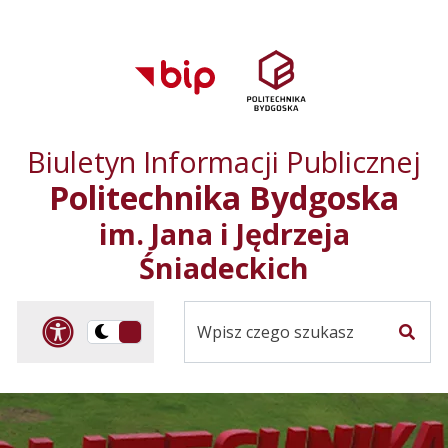
Przejdź do treści
Przejdź do mapy
Przejdź do
głównego menu
serwisu
Biuletyn Informacji Publicznej
Politechnika Bydgoska
im. Jana i Jędrzeja
Śniadeckich
Panel dostosowania ułat
Przelącz
Szuka
na
Wersja
kontrastowa