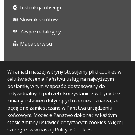
Instrukcja obsługi
Słownik skrótów
Zespół redakcyjny
Mapa serwisu
Statystyka i dane osobowe
W ramach naszej witryny stosujemy pliki cookies w
celu świadczenia Państwu usług na najwyższym
Statystyki oglądalności
poziomie, w tym w sposób dostosowany do
Ostatnio dodane
indywidualnych potrzeb. Korzystanie z witryny bez
zmiany ustawień dotyczących cookies oznacza, że
Polityka prywatności
będą one zamieszczane w Państwa urządzeniu
końcowym. Możecie Państwo dokonać w każdym
czasie zmiany ustawień dotyczących cookies. Więcej
Wersja systemu: 5.7.0
szczegółów w naszej
Polityce Cookies
.