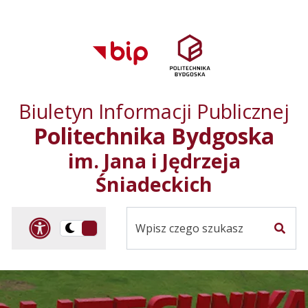
Przejdź do treści
Przejdź do mapy
Przejdź do
głównego menu
serwisu
Biuletyn Informacji Publicznej
Politechnika Bydgoska
im. Jana i Jędrzeja
Śniadeckich
Panel dostosowania ułat
Przelącz
Szuka
na
Wersja
kontrastowa