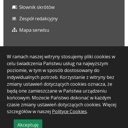
Słownik skrótów
Zespół redakcyjny
Mapa serwisu
Statystyka i dane osobowe
W ramach naszej witryny stosujemy pliki cookies w
celu świadczenia Państwu usług na najwyższym
Statystyki oglądalności
poziomie, w tym w sposób dostosowany do
Ostatnio dodane
indywidualnych potrzeb. Korzystanie z witryny bez
zmiany ustawień dotyczących cookies oznacza, że
Polityka prywatności
będą one zamieszczane w Państwa urządzeniu
końcowym. Możecie Państwo dokonać w każdym
czasie zmiany ustawień dotyczących cookies. Więcej
Wersja systemu: 5.7.0
szczegółów w naszej
Polityce Cookies
.
Ostatnia aktualizacja BIP: 06.08.2026 13:13
Akceptuję