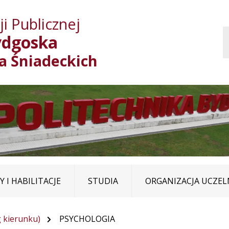
Przejdź do treści
Przejdź do mapy
Przejdź do
i Publicznej
głównego menu
serwisu
ydgoska
ja Śniadeckich
 I HABILITACJE
STUDIA
ORGANIZACJA UCZEL
 kierunku)
PSYCHOLOGIA