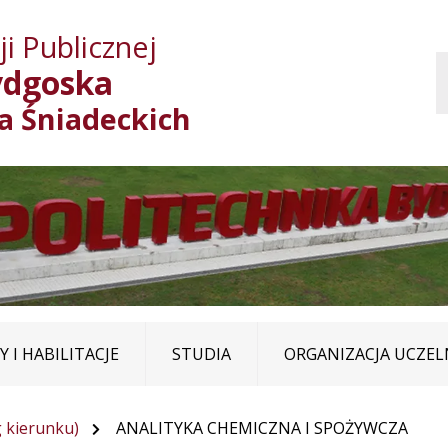
Przejdź do treści
Przejdź do mapy
Przejdź do
i Publicznej
głównego menu
serwisu
ydgoska
ja Śniadeckich
 I HABILITACJE
STUDIA
ORGANIZACJA UCZEL
 kierunku)
ANALITYKA CHEMICZNA I SPOŻYWCZA