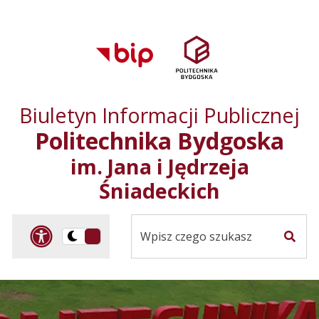
Przejdź do treści
Przejdź do mapy
Przejdź do
głównego menu
serwisu
Biuletyn Informacji Publicznej
Politechnika Bydgoska
im. Jana i Jędrzeja
Śniadeckich
Panel dostosowania ułat
Przelącz
Szuka
na
Wersja
kontrastowa