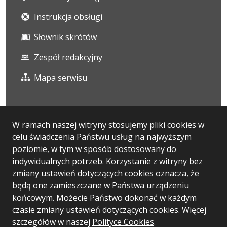
Instrukcja obsługi
Słownik skrótów
Zespół redakcyjny
Mapa serwisu
Statystyka i dane osobowe
W ramach naszej witryny stosujemy pliki cookies w
celu świadczenia Państwu usług na najwyższym
Statystyki oglądalności
poziomie, w tym w sposób dostosowany do
Ostatnio dodane
indywidualnych potrzeb. Korzystanie z witryny bez
zmiany ustawień dotyczących cookies oznacza, że
Polityka prywatności
będą one zamieszczane w Państwa urządzeniu
końcowym. Możecie Państwo dokonać w każdym
czasie zmiany ustawień dotyczących cookies. Więcej
Wersja systemu: 5.7.0
szczegółów w naszej
Polityce Cookies
.