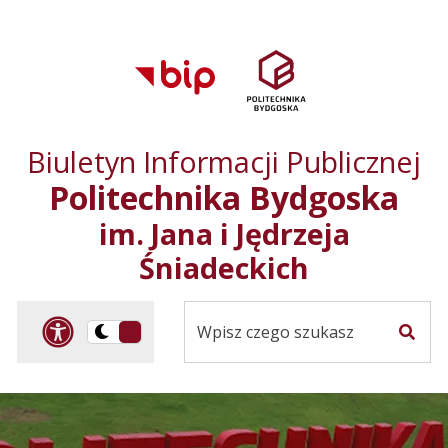
Przejdź do treści
Przejdź do mapy
Przejdź do
głównego menu
serwisu
Biuletyn Informacji Publicznej
Politechnika Bydgoska
im. Jana i Jędrzeja
Śniadeckich
Panel dostosowania ułat
Przelącz
Szuka
na
Wersja
kontrastowa