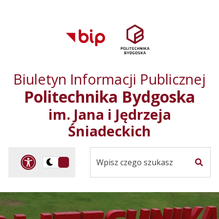
Przejdź do treści
Przejdź do mapy
Przejdź do
głównego menu
serwisu
Biuletyn Informacji Publicznej
Politechnika Bydgoska
im. Jana i Jędrzeja
Śniadeckich
Panel dostosowania ułat
Przelącz
Szuka
na
Wersja
kontrastowa