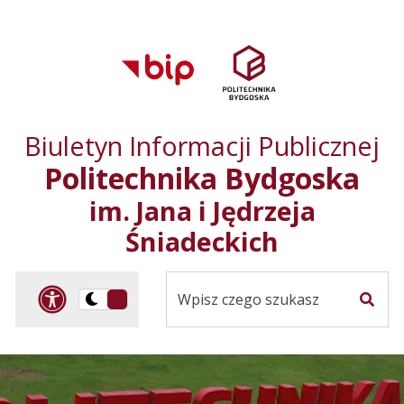
Przejdź do treści
Przejdź do mapy
Przejdź do
głównego menu
serwisu
Biuletyn Informacji Publicznej
Politechnika Bydgoska
im. Jana i Jędrzeja
Śniadeckich
Panel dostosowania ułat
Przelącz
Szuka
na
Wersja
kontrastowa