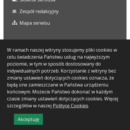
Zespół redakcyjny
Mapa serwisu
Statystyka i dane osobowe
W ramach naszej witryny stosujemy pliki cookies w
celu świadczenia Państwu usług na najwyższym
Statystyki oglądalności
poziomie, w tym w sposób dostosowany do
Ostatnio dodane
indywidualnych potrzeb. Korzystanie z witryny bez
zmiany ustawień dotyczących cookies oznacza, że
Polityka prywatności
będą one zamieszczane w Państwa urządzeniu
końcowym. Możecie Państwo dokonać w każdym
czasie zmiany ustawień dotyczących cookies. Więcej
Wersja systemu: 5.7.0
szczegółów w naszej
Polityce Cookies
.
Ostatnia aktualizacja BIP: 06.08.2026 13:13
Akceptuję
CMS: Logonet Sp. z o.o. w Bydgoszczy
informację