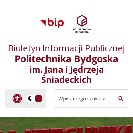
Przejdź do treści
Przejdź do mapy
Przejdź do
głównego menu
serwisu
Biuletyn Informacji Publicznej
Politechnika Bydgoska
im. Jana i Jędrzeja
Śniadeckich
Panel dostosowania ułat
Przelącz
Szuka
na
Wersja
kontrastowa