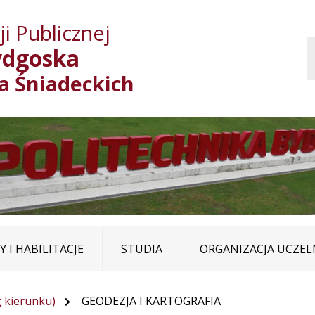
Przejdź do treści
Przejdź do mapy
Przejdź do
i Publicznej
głównego menu
serwisu
ydgoska
ja Śniadeckich
 I HABILITACJE
STUDIA
ORGANIZACJA UCZEL
 kierunku)
GEODEZJA I KARTOGRAFIA