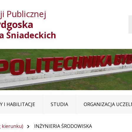
Przejdź do treści
Przejdź do mapy
Przejdź do
i Publicznej
głównego menu
serwisu
ydgoska
ja Śniadeckich
 I HABILITACJE
STUDIA
ORGANIZACJA UCZEL
 kierunku)
INŻYNIERIA ŚRODOWISKA