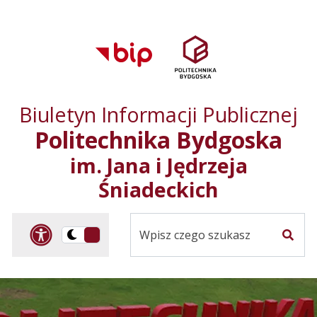
Przejdź do treści
Przejdź do mapy
Przejdź do
głównego menu
serwisu
Biuletyn Informacji Publicznej
Politechnika Bydgoska
im. Jana i Jędrzeja
Śniadeckich
Panel dostosowania ułat
Przelącz
Szuka
na
Wersja
kontrastowa