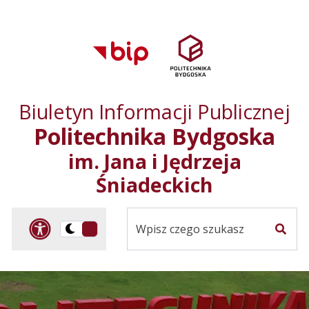
Przejdź do treści
Przejdź do mapy
Przejdź do
głównego menu
serwisu
Biuletyn Informacji Publicznej
Politechnika Bydgoska
im. Jana i Jędrzeja
Śniadeckich
Panel dostosowania ułat
Przelącz
Szuka
na
Wersja
kontrastowa