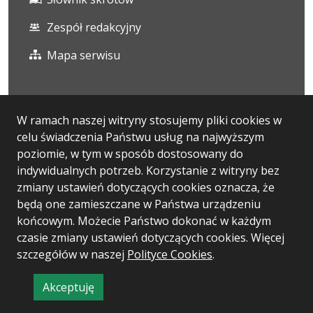
Zespół redakcyjny
Mapa serwisu
Statystyka i dane osobowe
W ramach naszej witryny stosujemy pliki cookies w
celu świadczenia Państwu usług na najwyższym
Statystyki oglądalności
poziomie, w tym w sposób dostosowany do
Ostatnio dodane
indywidualnych potrzeb. Korzystanie z witryny bez
zmiany ustawień dotyczących cookies oznacza, że
Polityka prywatności
będą one zamieszczane w Państwa urządzeniu
końcowym. Możecie Państwo dokonać w każdym
czasie zmiany ustawień dotyczących cookies. Więcej
Wersja systemu: 5.7.0
szczegółów w naszej
Polityce Cookies
.
Ostatnia aktualizacja BIP: 06.08.2026 13:13
Akceptuję
CMS: Logonet Sp. z o.o. w Bydgoszczy
informację