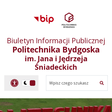
Przejdź do treści
Przejdź do mapy
Przejdź do
głównego menu
serwisu
Biuletyn Informacji Publicznej
Politechnika Bydgoska
im. Jana i Jędrzeja
Śniadeckich
Panel dostosowania ułat
Przelącz
Szuka
na
Wersja
kontrastowa