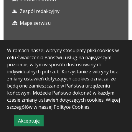
Zespół redakcyjny
Mapa serwisu
Statystyka i dane osobowe
W ramach naszej witryny stosujemy pliki cookies w
celu świadczenia Państwu usług na najwyższym
Statystyki oglądalności
poziomie, w tym w sposób dostosowany do
Ostatnio dodane
indywidualnych potrzeb. Korzystanie z witryny bez
zmiany ustawień dotyczących cookies oznacza, że
Polityka prywatności
będą one zamieszczane w Państwa urządzeniu
końcowym. Możecie Państwo dokonać w każdym
czasie zmiany ustawień dotyczących cookies. Więcej
Wersja systemu: 5.7.0
szczegółów w naszej
Polityce Cookies
.
Ostatnia aktualizacja BIP: 06.08.2026 13:13
Akceptuję
CMS: Logonet Sp. z o.o. w Bydgoszczy
informację