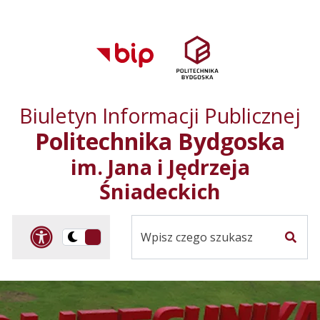
Przejdź do treści
Przejdź do mapy
Przejdź do
głównego menu
serwisu
Biuletyn Informacji Publicznej
Politechnika Bydgoska
im. Jana i Jędrzeja
Śniadeckich
Panel dostosowania ułat
Przelącz
Szuka
na
Wersja
kontrastowa