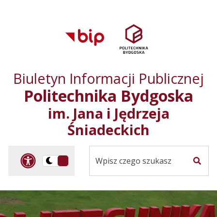
Przejdź do treści
Przejdź do mapy
Przejdź do
głównego menu
serwisu
Biuletyn Informacji Publicznej
Politechnika Bydgoska
im. Jana i Jędrzeja
Śniadeckich
Panel dostosowania ułat
Przelącz
Szuka
na
Wersja
kontrastowa