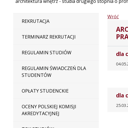
architektura wnętrz - studia drugiego stopnia o pro
Wróć
REKRUTACJA
ARC
PR
TERMINARZ REKRUTACJI
REGULAMIN STUDIÓW
dla 
04.05.
REGULAMIN ŚWIADCZEŃ DLA
STUDENTÓW
OPŁATY STUDENCKIE
dla 
25.03.
OCENY POLSKIEJ KOMISJI
AKREDYTACYJNEJ