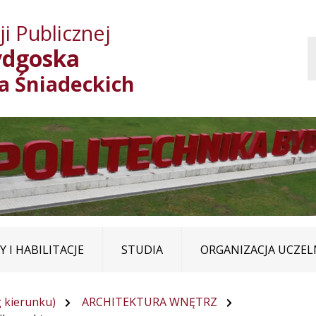
Przejdź do treści
Przejdź do mapy
Przejdź do
i Publicznej
głównego menu
serwisu
ydgoska
ja Śniadeckich
 I HABILITACJE
STUDIA
ORGANIZACJA UCZEL
 kierunku)
ARCHITEKTURA WNĘTRZ