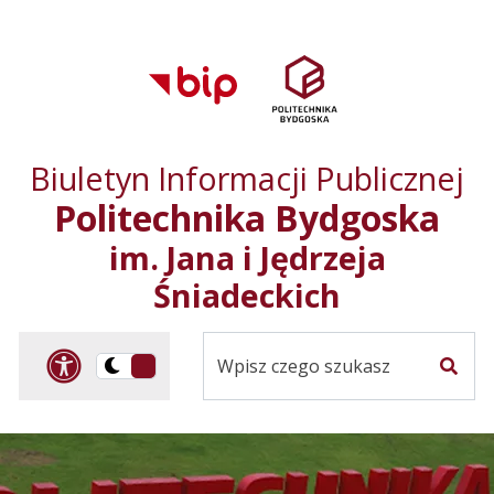
Przejdź do treści
Przejdź do mapy
Przejdź do
głównego menu
serwisu
Biuletyn Informacji Publicznej
Politechnika Bydgoska
im. Jana i Jędrzeja
Śniadeckich
Panel dostosowania ułat
Przelącz
Szuka
na
Wersja
kontrastowa