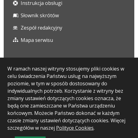
Instrukcja obsługi
Słownik skrótów
Zespół redakcyjny
Mapa serwisu
Statystyka i dane osobowe
W ramach naszej witryny stosujemy pliki cookies w
celu świadczenia Państwu usług na najwyższym
Statystyki oglądalności
poziomie, w tym w sposób dostosowany do
Ostatnio dodane
indywidualnych potrzeb. Korzystanie z witryny bez
zmiany ustawień dotyczących cookies oznacza, że
Polityka prywatności
będą one zamieszczane w Państwa urządzeniu
końcowym. Możecie Państwo dokonać w każdym
czasie zmiany ustawień dotyczących cookies. Więcej
Wersja systemu: 5.7.0
szczegółów w naszej
Polityce Cookies
.
Ostatnia aktualizacja BIP: 06.08.2026 13:13