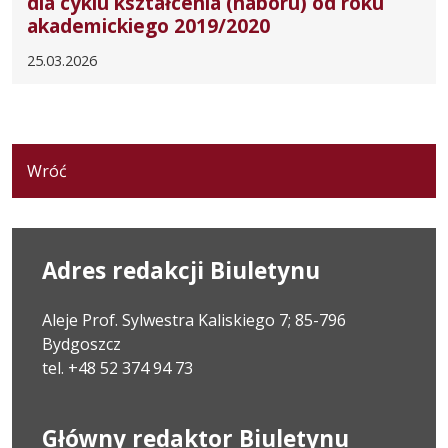
dla cyklu kształcenia (naboru) od roku
akademickiego 2019/2020
25.03.2026
Wróć
Adres redakcji Biuletynu
Aleje Prof. Sylwestra Kaliskiego 7; 85-796
Bydgoszcz
tel. +48 52 374 94 73
Główny redaktor Biuletynu