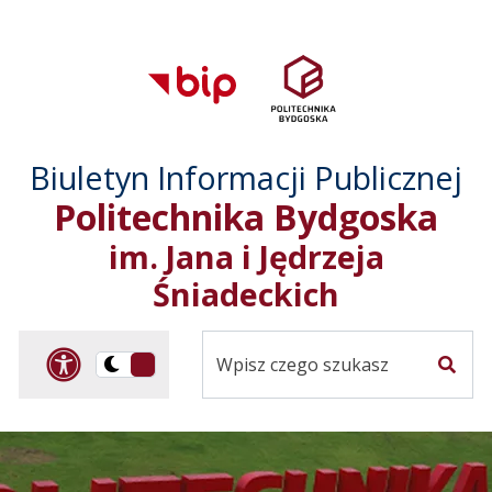
Przejdź do treści
Przejdź do mapy
Przejdź do
głównego menu
serwisu
Biuletyn Informacji Publicznej
Politechnika Bydgoska
im. Jana i Jędrzeja
Śniadeckich
Panel dostosowania ułat
Przelącz
Szuka
na
Wersja
kontrastowa