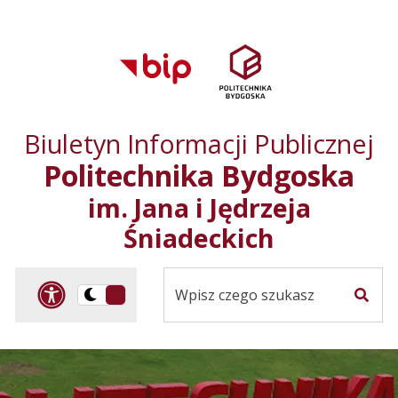
Przejdź do treści
Przejdź do mapy
Przejdź do
głównego menu
serwisu
Biuletyn Informacji Publicznej
Politechnika Bydgoska
im. Jana i Jędrzeja
Śniadeckich
Panel dostosowania ułat
Przelącz
Szuka
na
Wersja
kontrastowa