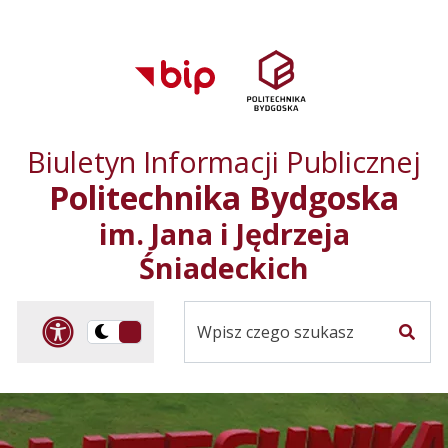
Przejdź do treści
Przejdź do mapy
Przejdź do
głównego menu
serwisu
Biuletyn Informacji Publicznej
Politechnika Bydgoska
im. Jana i Jędrzeja
Śniadeckich
Panel dostosowania ułat
Przelącz
Szuka
na
Wersja
kontrastowa