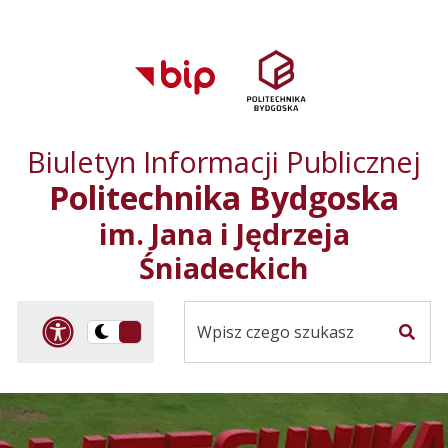
Przejdź do treści
Przejdź do mapy
Przejdź do
głównego menu
serwisu
Biuletyn Informacji Publicznej
Politechnika Bydgoska
im. Jana i Jędrzeja
Śniadeckich
Panel dostosowania ułat
Przelącz
Szuka
na
Wersja
kontrastowa