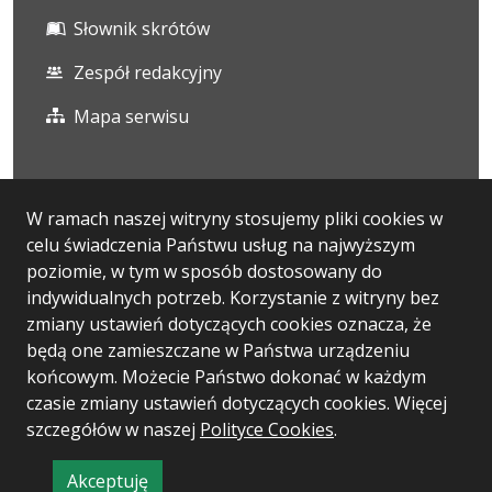
Słownik skrótów
Zespół redakcyjny
Mapa serwisu
Statystyka i dane osobowe
W ramach naszej witryny stosujemy pliki cookies w
celu świadczenia Państwu usług na najwyższym
Statystyki oglądalności
poziomie, w tym w sposób dostosowany do
Ostatnio dodane
indywidualnych potrzeb. Korzystanie z witryny bez
zmiany ustawień dotyczących cookies oznacza, że
Polityka prywatności
będą one zamieszczane w Państwa urządzeniu
końcowym. Możecie Państwo dokonać w każdym
czasie zmiany ustawień dotyczących cookies. Więcej
Wersja systemu: 5.7.0
szczegółów w naszej
Polityce Cookies
.
Ostatnia aktualizacja BIP: 06.08.2026 13:13
Akceptuję