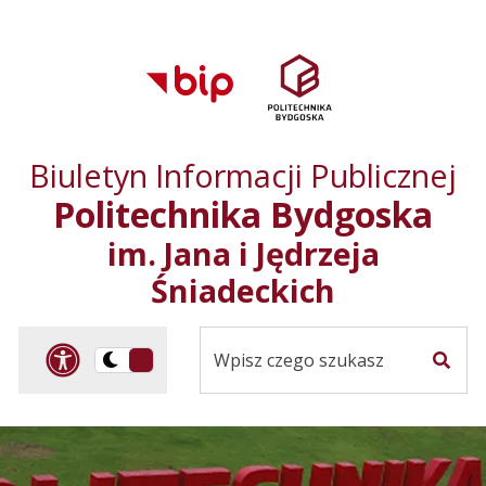
Przejdź do treści
Przejdź do mapy
Przejdź do
głównego menu
serwisu
Biuletyn Informacji Publicznej
Politechnika Bydgoska
im. Jana i Jędrzeja
Śniadeckich
Panel dostosowania ułat
Przelącz
Szuka
na
Wersja
kontrastowa