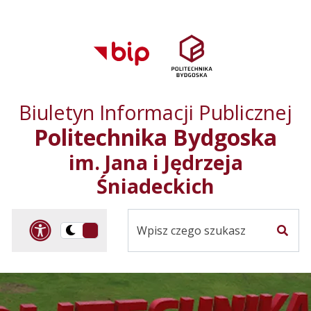
Przejdź do treści
Przejdź do mapy
Przejdź do
głównego menu
serwisu
Biuletyn Informacji Publicznej
Politechnika Bydgoska
im. Jana i Jędrzeja
Śniadeckich
Panel dostosowania ułat
Przelącz
Szuka
na
Wersja
kontrastowa