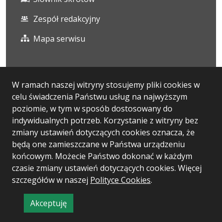
Zespół redakcyjny
Mapa serwisu
Statystyka i dane osobowe
W ramach naszej witryny stosujemy pliki cookies w
celu świadczenia Państwu usług na najwyższym
Statystyki oglądalności
poziomie, w tym w sposób dostosowany do
Ostatnio dodane
indywidualnych potrzeb. Korzystanie z witryny bez
zmiany ustawień dotyczących cookies oznacza, że
Polityka prywatności
będą one zamieszczane w Państwa urządzeniu
końcowym. Możecie Państwo dokonać w każdym
czasie zmiany ustawień dotyczących cookies. Więcej
Wersja systemu: 5.7.0
szczegółów w naszej
Polityce Cookies
.
Ostatnia aktualizacja BIP: 06.08.2026 13:13
Akceptuję
CMS: Logonet Sp. z o.o. w Bydgoszczy
informację