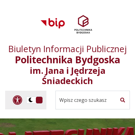
Przejdź do treści
Przejdź do mapy
Przejdź do
głównego menu
serwisu
Biuletyn Informacji Publicznej
Politechnika Bydgoska
im. Jana i Jędrzeja
Śniadeckich
Panel dostosowania ułat
Przelącz
Szuka
na
Wersja
kontrastowa