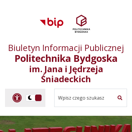
Przejdź do treści
Przejdź do mapy
Przejdź do
głównego menu
serwisu
Biuletyn Informacji Publicznej
Politechnika Bydgoska
im. Jana i Jędrzeja
Śniadeckich
Panel dostosowania ułat
Przelącz
Szuka
na
Wersja
kontrastowa