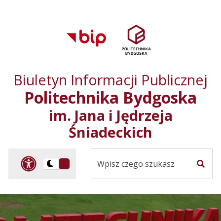
Przejdź do treści
Przejdź do mapy
Przejdź do
głównego menu
serwisu
Biuletyn Informacji Publicznej
Politechnika Bydgoska
im. Jana i Jędrzeja
Śniadeckich
Panel dostosowania ułat
Przelącz
Szuka
na
Wersja
kontrastowa