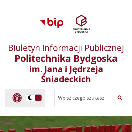
Przejdź do treści
Przejdź do mapy
Przejdź do
głównego menu
serwisu
Biuletyn Informacji Publicznej
Politechnika Bydgoska
im. Jana i Jędrzeja
Śniadeckich
Panel dostosowania ułat
Przelącz
Szuka
na
Wersja
kontrastowa