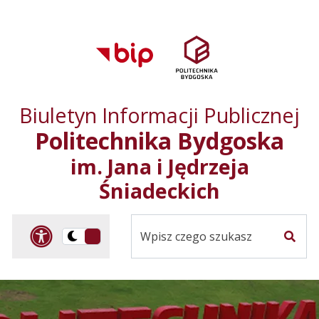
Przejdź do treści
Przejdź do mapy
Przejdź do
głównego menu
serwisu
Biuletyn Informacji Publicznej
Politechnika Bydgoska
im. Jana i Jędrzeja
Śniadeckich
Panel dostosowania ułat
Przelącz
Szuka
na
Wersja
kontrastowa