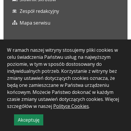
Zespół redakcyjny
Mapa serwisu
Statystyka i dane osobowe
W ramach naszej witryny stosujemy pliki cookies w
celu świadczenia Państwu usług na najwyższym
Statystyki oglądalności
poziomie, w tym w sposób dostosowany do
Ostatnio dodane
indywidualnych potrzeb. Korzystanie z witryny bez
zmiany ustawień dotyczących cookies oznacza, że
Polityka prywatności
będą one zamieszczane w Państwa urządzeniu
końcowym. Możecie Państwo dokonać w każdym
czasie zmiany ustawień dotyczących cookies. Więcej
Wersja systemu: 5.7.0
szczegółów w naszej
Polityce Cookies
.
Ostatnia aktualizacja BIP: 06.08.2026 13:13
Akceptuję
CMS: Logonet Sp. z o.o. w Bydgoszczy
informację