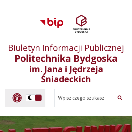
Przejdź do treści
Przejdź do mapy
Przejdź do
głównego menu
serwisu
Biuletyn Informacji Publicznej
Politechnika Bydgoska
im. Jana i Jędrzeja
Śniadeckich
Panel dostosowania ułat
Przelącz
Szuka
na
Wersja
kontrastowa