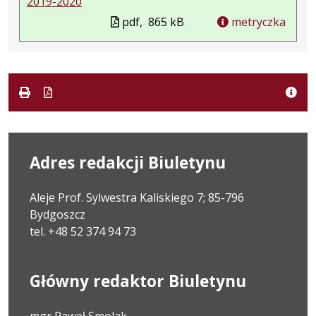
2019-2020
pdf,
865 kB
metryczka
Adres redakcji Biuletynu
Aleje Prof. Sylwestra Kaliskiego 7; 85-796
Bydgoszcz
tel. +48 52 374 94 73
Główny redaktor Biuletynu
mgr Paweł Smolak