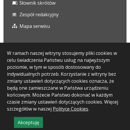
Słownik skrótów
Zespół redakcyjny
Mapa serwisu
Statystyka i dane osobowe
W ramach naszej witryny stosujemy pliki cookies w
celu świadczenia Państwu usług na najwyższym
Statystyki oglądalności
poziomie, w tym w sposób dostosowany do
Ostatnio dodane
indywidualnych potrzeb. Korzystanie z witryny bez
zmiany ustawień dotyczących cookies oznacza, że
Polityka prywatności
będą one zamieszczane w Państwa urządzeniu
końcowym. Możecie Państwo dokonać w każdym
czasie zmiany ustawień dotyczących cookies. Więcej
Wersja systemu: 5.7.0
szczegółów w naszej
Polityce Cookies
.
Ostatnia aktualizacja BIP: 10.08.2026 10:56
Akceptuję
CMS: Logonet Sp. z o.o. w Bydgoszczy
informację