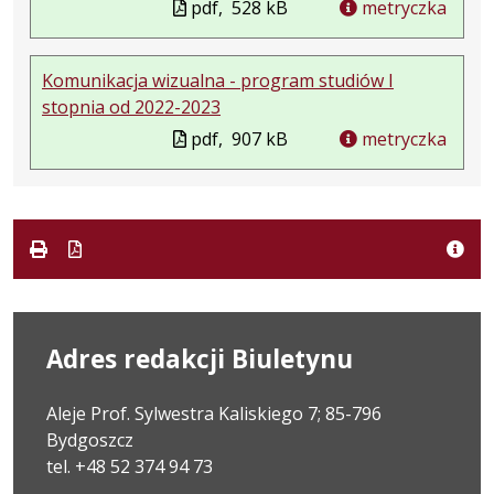
pdf,
528 kB
metryczka
Komunikacja wizualna - program studiów I
stopnia od 2022-2023
pdf,
907 kB
metryczka
Adres redakcji Biuletynu
Aleje Prof. Sylwestra Kaliskiego 7; 85-796
Bydgoszcz
tel. +48 52 374 94 73