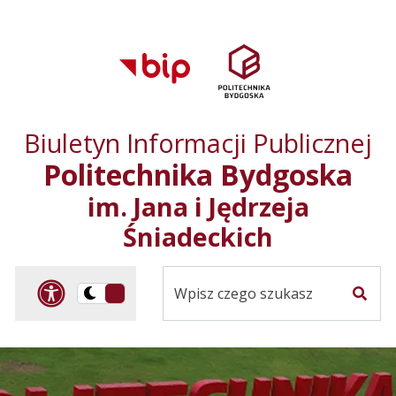
Przejdź do treści
Przejdź do mapy
Przejdź do
głównego menu
serwisu
Biuletyn Informacji Publicznej
Politechnika Bydgoska
im. Jana i Jędrzeja
Śniadeckich
Panel dostosowania ułat
Przelącz
Szuka
na
Wersja
kontrastowa